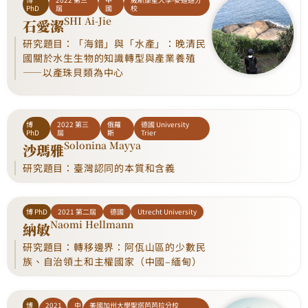
PhD
屆
國
校
SHI Ai-Jie
石愛潔
研究題目：「海錯」與「水產」：晚清民
國關於水生生物的知識轉型與產業養殖
——以產珠貝類為中心
博
2022 第三
俄羅
德國 University
PhD
屆
斯
Trier
Solonina Mayya
沙瑪雅
研究題目：臺灣認同的本質和含義
博 PhD
2021 第二屆
德國
Utrecht University
Naomi Hellmann
納敏
研究題目：轉移邊界：阿佤山區的少數民
族、自治領土和主權國家（中國–緬甸）
博
2021
中
美國加州大學聖塔芭芭拉分校