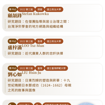
博 PhD
2022 第三屆
德國
國立政治大學
Stefan Kukowka
顧頡鋒
研究題目：在僧團指導與居士治理之間：
台灣淨宗學會的地方網路與組織結構
博 PhD
2022 第三屆
香港
國立政治大學
LOO Tsz-Mun
盧梓滿
研究題目：近代廣東人群的忠奸抉擇
博 PhD
2022 第三屆
臺灣
國立臺灣師範大學
LIU Hsin-Ju
劉心如
研究題目：日東烈婦的塑造與昇華：十九
世紀晚期日本鄭成功（1624–1662）母親
之死的敘事與圖像
博
2022 第三
中
威斯康星大學-麥迪遜分