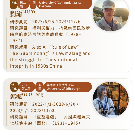
PhD
第二
國
University Of California, Santa
屆
Barbara
LIU Yu
劉瑜
研修期間：2023/6/26-2023/12/26
研究題目：權利與權力：抗戰前國民政府
時期的憲法言說與憲政運動（1928–
1937）
研究成果：Also A “Rule of Law”:
The Guomindang’s Lawmaking and
the Struggle for Constitutional
Integrity in 1930s China
博
2021
中
英國愛丁堡大學 The
PhD
第二屆
國
University Of Edinburgh
GUO Feng
郭楓
研修期間：2023/4/1-2023/6/30，
2023/9/1-2023/11/30
研究題目：「重塑邊疆」：民國媒體及文
化想像中的「西北」（1931–1945）