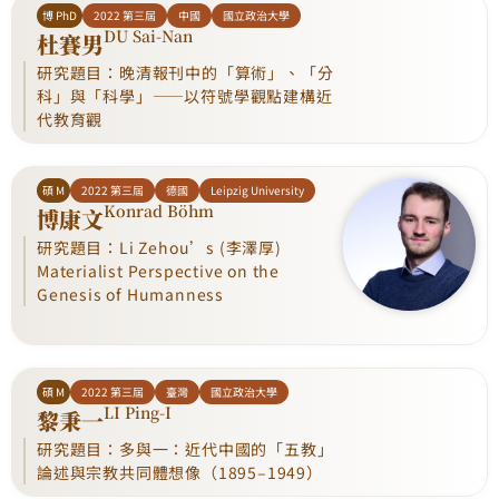
博 PhD
2022 第三屆
中國
國立政治大學
DU Sai-Nan
杜賽男
研究題目：晚清報刊中的「算術」、「分
科」與「科學」——以符號學觀點建構近
代教育觀
碩 M
2022 第三屆
德國
Leipzig University
Konrad Böhm
博康文
研究題目：Li Zehou’s (李澤厚)
Materialist Perspective on the
Genesis of Humanness
碩 M
2022 第三屆
臺灣
國立政治大學
LI Ping-I
黎秉一
研究題目：多與一：近代中國的「五教」
論述與宗教共同體想像（1895–1949）