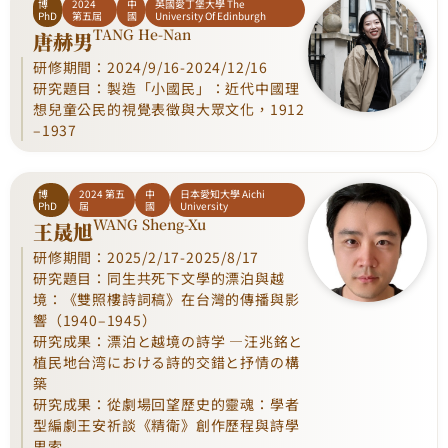
博
2024
中
英國愛丁堡大學 The
PhD
第五屆
國
University Of Edinburgh
TANG He-Nan
唐赫男
研修期間：2024/9/16-2024/12/16
研究題目：製造「小國民」：近代中國理
想兒童公民的視覺表徵與大眾文化，1912
–1937
博
2024 第五
中
日本愛知大學 Aichi
PhD
屆
國
University
WANG Sheng-Xu
王晟旭
研修期間：2025/2/17-2025/8/17
研究題目：同生共死下文學的漂泊與越
境：《雙照樓詩詞稿》在台灣的傳播與影
響（1940–1945）
研究成果：漂泊と越境の詩学 ―汪兆銘と
植民地台湾における詩的交錯と抒情の構
築
研究成果：從劇場回望歷史的靈魂：學者
型編劇王安祈談《精衛》創作歷程與詩學
思索