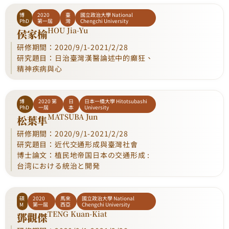
博
2020
臺
國立政治大學 National
PhD
第一屆
灣
Chengchi University
HOU Jia-Yu
侯家榆
研修期間：2020/9/1-2021/2/28
研究題目：日治臺灣漢醫論述中的癲狂、
精神疾病與心
博
2020 第
日
日本一橋大學 Hitotsubashi
PhD
一屆
本
University
MATSUBA Jun
松葉隼
研修期間：2020/9/1-2021/2/28
研究題目：近代交通形成與臺灣社會
博士論文：植民地帝国日本の交通形成 :
台湾における統治と開発
碩
2020
馬來
國立政治大學 National
M
第一屆
西亞
Chengchi University
TENG Kuan-Kiat
鄧觀傑