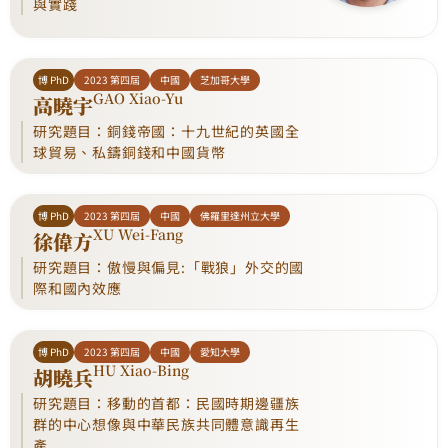
與實踐
博 PhD
2023 第四屆
中國
芝加哥大學
GAO Xiao-Yu
高曉宇
研究題目：銅錢帝國：十九世紀的英國全
球貿易、私鑄銅錢和中國貨幣
博 PhD
2023 第四屆
中國
佛羅里達州立大學
XU Wei-Fang
徐偉方
研究題目：傲慢與偏見:「戰狼」外交的國
際和國內效應
博 PhD
2023 第四屆
中國
愛知大學
HU Xiao-Bing
胡曉兵
研究題目：移動的首都：民國時期邊疆族
群的中心想像與中華民族共同體意識再生
產