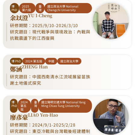
博
2025
臺
國立政治大學 National
PhD
第六屆
灣
Chengchi University
YU I-Cheng
余以澄
研修期間：2025/9/10-2026/3/10
研究題目：現代戰爭與環境政治：內戰與
抗戰震盪下的江西復興
博 PhD
2024 第五屆
中國
國立政治大學
ZHENG Han
鄭涵
研究題目：中國西南清水江流域展留苗族
謝土地儀式探究
博
2024
臺
國立陽明交通大學 National Yang
PhD
第五
灣
Ming Chiao Tung University
屆
LIAO Yen-Hao
廖彥豪
研修期間：2024/9/1-2025/2/28
研究題目：東亞冷戰與台灣戰後經建體制