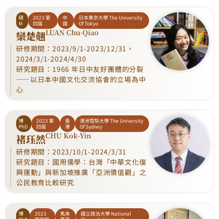
碩
2023 第
中
日本東京大學 The University
M
四屆
國
Of Tokyo
LUAN Chu-Qiao
欒楚翹
研修期間：2023/9/1-2023/12/31，
2024/3/1-2024/4/30
研究題目：1966 年日中友好團體的分裂
——以日本中國文化交流協會的立場為中
心
博
2023 第
香
澳洲雪梨大學 The University
PhD
四屆
港
Of Sydney
CHU Kok-Yin
褚珏然
研修期間：2023/10/1-2024/3/31
研究題目：國用儒學：台灣「中華文化復
興運動」與新加坡推廣「亞洲價值觀」之
公民教育比較研究
博
2023
馬來
國立政治大學 National