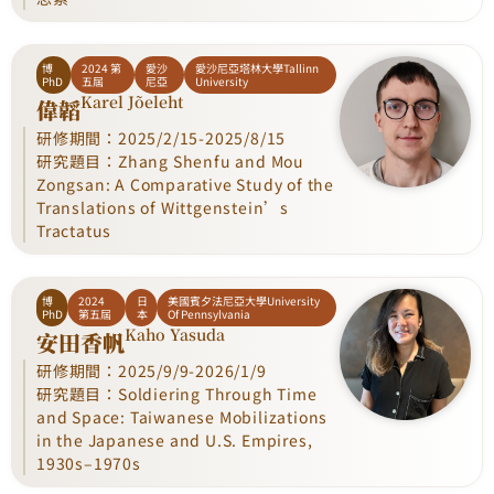
博
2024 第
愛沙
愛沙尼亞塔林大學Tallinn
PhD
五屆
尼亞
University
Karel Jõeleht
偉韜
研修期間：2025/2/15-2025/8/15
研究題目：Zhang Shenfu and Mou
Zongsan: A Comparative Study of the
Translations of Wittgenstein’s
Tractatus
博
2024
日
美國賓夕法尼亞大學University
PhD
第五屆
本
Of Pennsylvania
Kaho Yasuda
安田香帆
研修期間：2025/9/9-2026/1/9
研究題目：Soldiering Through Time
and Space: Taiwanese Mobilizations
in the Japanese and U.S. Empires,
1930s–1970s