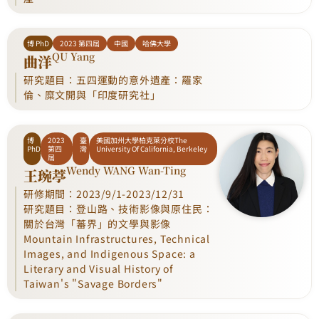
博 PhD
2023 第四屆
中國
哈佛大學
QU Yang
曲洋
研究題目：五四運動的意外遺產：羅家
倫、糜文開與「印度研究社」
博
2023
臺
美國加州大學柏克萊分校The
PhD
第四
灣
University Of California, Berkeley
屆
Wendy WANG Wan-Ting
王琬葶
研修期間：2023/9/1-2023/12/31
研究題目：登山路、技術影像與原住民：
關於台灣「蕃界」的文學與影像
Mountain Infrastructures, Technical
Images, and Indigenous Space: a
Literary and Visual History of
Taiwan's "Savage Borders"