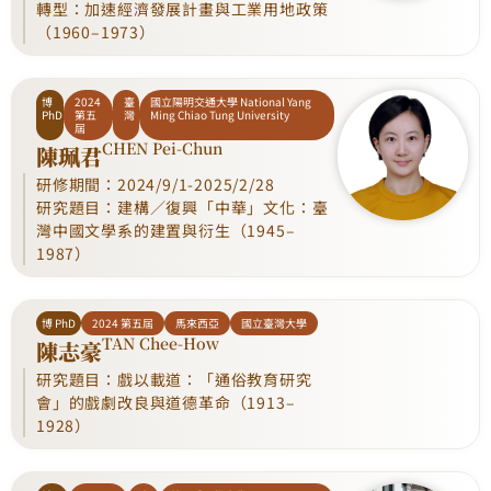
轉型：加速經濟發展計畫與工業用地政策
（1960–1973）
博
2024
臺
國立陽明交通大學 National Yang
PhD
第五
灣
Ming Chiao Tung University
屆
CHEN Pei-Chun
陳珮君
研修期間：2024/9/1-2025/2/28
研究題目：建構／復興「中華」文化：臺
灣中國文學系的建置與衍生（1945–
1987）
博 PhD
2024 第五屆
馬來西亞
國立臺灣大學
TAN Chee-How
陳志豪
研究題目：戲以載道：「通俗教育研究
會」的戲劇改良與道德革命（1913–
1928）