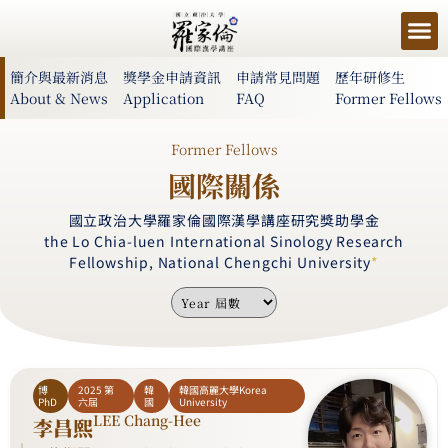
簡介與最新消息
獎學金申請資訊
申請常見問題
歷年研修生
About & News
Application
FAQ
Former Fellows
Former Fellows
國際關係
國立政治大學羅家倫國際漢學講座研究獎助學金
the Lo Chia-luen International Sinology Research
Fellowship, National Chengchi University
*
博
2025 第
韓
韓國高麗大學Korea
PhD
六屆
國
University
LEE Chang-Hee
李昌熙