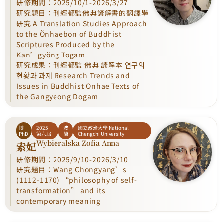
研修期間：2025/10/1-2026/3/27
研究題目：刊經都監佛典諺解書的翻譯學
研究 A Translation Studies Approach
to the Ŏnhaebon of Buddhist
Scriptures Produced by the
Kan’gyŏng Togam
研究成果：刊經都監 佛典 諺解本 연구의
현황과 과제 Research Trends and
Issues in Buddhist Onhae Texts of
the Gangyeong Dogam
博
2025
波
國立政治大學 National
PhD
第六屆
蘭
Chengchi University
Wybieralska Zofia Anna
索妃
研修期間：2025/9/10-2026/3/10
研究題目：Wang Chongyang’s
(1112-1170) “philosophy of self-
transformation” and its
contemporary meaning