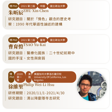
博 PhD
2021 第二屆
中國
國立政治大學
ZHU Xin-Chen
朱昕辰
研究題目：關於「情色」觀念的歷史考
察：1990 年代華語性論述的建構
博 PhD
2021 第二屆
臺灣
國立政治大學
TSAO Yu-Kai
曹育愷
研究題目：醫療化國族：二十世紀前期中
國的手淫、女性與衰弱
博
2020
美
美國加州大學洛杉磯分校
PhD
第一
國
University Of California, Los
屆
Angeles
Philip Wei-Li Hsu
徐維里
研修期間：2020/11/1-2021/4/30
研究題目：清以降靈隱寺志研究