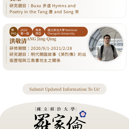
研究題目：Buxu 步虛 Hymns and
Poetry in the Tang 唐 and Song 宋
博
2020
馬來
國立政治大學 National
PhD
第一屆
西亞
Chengchi University
ANG Jing-Qing
洪敬清
研修期間：2020/9/1-2021/2/28
研究題目：明代開國故事《英烈傳》的出
版歷程與江南書坊主之關係
Submit Updated Information To Us!