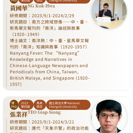
PhD
第四屆
西亞
Chengchi University
NG Kok-Hwa
黃國華
研修期間：2023/9/1-2024/2/29
研究題目：南方之跨域想像——中、臺、
新馬華文報刊的「南洋」論述與敘事
（1920–1949）
博士論文：南洋熱：中、臺、星馬華文報
刊的「南洋」知識與敘事（1920-1957）
Nanyang Fever: The “Nanyang”
Knowledge and Narratives in
Chinese-Language Newspapers and
Periodicals from China, Taiwan,
British Malaya, and Singapore (1920–
1957)
博
2023
馬來
國立政治大學 National
PhD
第四屆
西亞
Chengchi University
TEO Giap-Siong
張業祥
研修期間：2023/9/1-2024/3/21
研究題目：唐代「天象示警」的政治功能