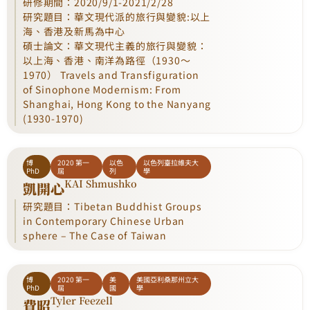
研修期間：2020/9/1-2021/2/28
研究題目：華文現代派的旅行與變貌:以上
海、香港及新馬為中心
碩士論文：華文現代主義的旅行與變貌：
以上海、香港、南洋為路徑（1930～
1970） Travels and Transfiguration
of Sinophone Modernism: From
Shanghai, Hong Kong to the Nanyang
(1930-1970)
博
2020 第一
以色
以色列臺拉維夫大
PhD
屆
列
學
KAI Shmushko
凱開心
研究題目：Tibetan Buddhist Groups
in Contemporary Chinese Urban
sphere – The Case of Taiwan
博
2020 第一
美
美國亞利桑那州立大
PhD
屆
國
學
Tyler Feezell
費昭