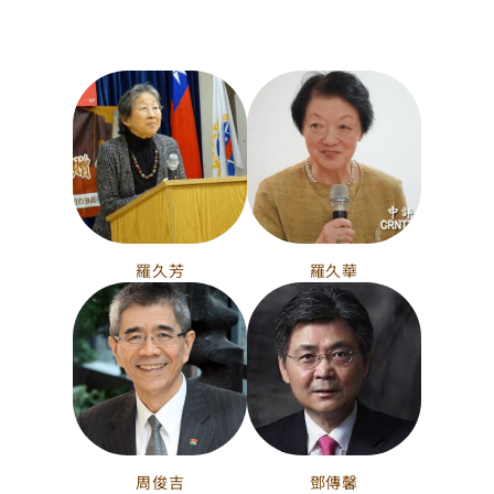
羅久芳
羅久華
周俊吉
鄧傳馨