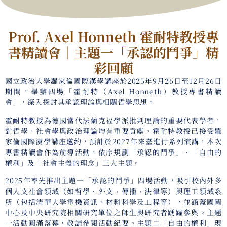
Prof. Axel Honneth 霍耐特教授專
書精讀會｜主題一「承認的鬥爭」精
彩回顧
國立政治大學羅家倫國際漢學講座於2025年9月26日至12月26日
期間，舉辦四場「霍耐特（Axel Honneth）教授專書精讀
會」，深入探討其承認理論與相關哲學思想。
霍耐特教授為德國當代法蘭克福學派批判理論的重要代表學者，
對哲學、社會學與政治理論均有重要貢獻。霍耐特教授已接受羅
家倫國際漢學講座邀約，預計於2027年來臺進行系列演講，本次
專書精讀會作為前導活動，依序規劃「承認的鬥爭」、「自由的
權利」及「社會主義的理念」三大主題。
2025年率先推出主題一「承認的鬥爭」四場活動，吸引校內外多
個人文社會領域（如哲學、外文、傳播、法律等）與理工領域系
所（包括清華大學電機資訊、材料科學及工程等），並涵蓋國關
中心及中央研究院相關研究單位之師生與研究者踴躍參與。主題
一活動圓滿落幕，敬請參閱活動紀要。主題二「自由的權利」現