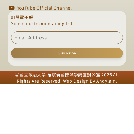
YouTube Official Channel
訂閱電子報
Subscribe to our mailing list
Subscribe
Ⓒ國立政治大學 羅家倫國際漢學講座辦公室 2026 All
Rights Are Reserved. Web Design By
Andylain
.