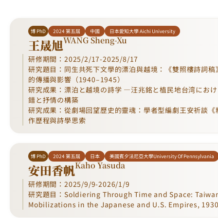
博 PhD
2024 第五屆
中國
日本愛知大學 Aichi University
WANG Sheng-Xu
王晟旭
研修期間：2025/2/17-2025/8/17
研究題目：同生共死下文學的漂泊與越境：《雙照樓詩詞稿
的傳播與影響（1940–1945）
研究成果：漂泊と越境の詩学 ―汪兆銘と植民地台湾にお
錯と抒情の構築
研究成果：從劇場回望歷史的靈魂：學者型編劇王安祈談《
作歷程與詩學思索
博 PhD
2024 第五屆
日本
美國賓夕法尼亞大學University Of Pennsylvania
Kaho Yasuda
安田香帆
研修期間：2025/9/9-2026/1/9
研究題目：Soldiering Through Time and Space: Taiwa
Mobilizations in the Japanese and U.S. Empires, 19