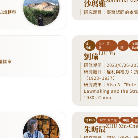
Solonina Ma
沙瑪雅
知識轉型
研究題目：臺灣認同的本
博
2021 第二
中
美國加
PhD
屆
國
Bar
LIU Yu
劉瑜
權國家
研修期間：2023/6/26-202
研究題目：權利與權力：
（1928–1937）
研究成果：Also A “Rule o
Lawmaking and the Strug
1930s China
博 PhD
2021 第二屆
中國
ZHU Xin-Ch
朱昕辰
研究題目：關於「情色」觀