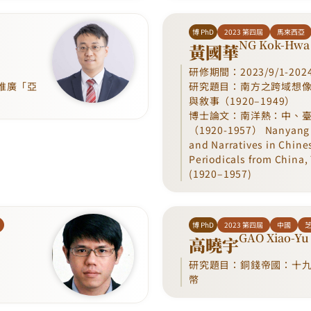
博 PhD
2023 第四屆
馬來西亞
NG Kok-Hwa
黃國華
研修期間：2023/9/1-2024
推廣「亞
研究題目：南方之跨域想
與敘事（1920–1949）
博士論文：南洋熱：中、
（1920-1957） Nanyang 
and Narratives in Chi
Periodicals from China,
(1920–1957)
博 PhD
2023 第四屆
中國
GAO Xiao-Yu
高曉宇
研究題目：銅錢帝國：十
幣