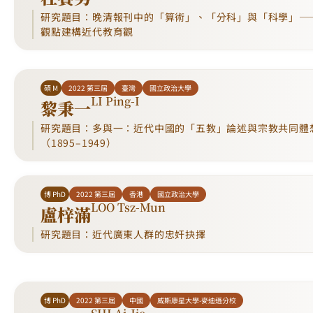
研究題目：晚清報刊中的「算術」、「分科」與「科學」—
觀點建構近代教育觀
碩 M
2022 第三屆
臺灣
國立政治大學
LI Ping-I
黎秉一
研究題目：多與一：近代中國的「五教」論述與宗教共同體
（1895–1949）
博 PhD
2022 第三屆
香港
國立政治大學
LOO Tsz-Mun
盧梓滿
研究題目：近代廣東人群的忠奸抉擇
博 PhD
2022 第三屆
中國
威斯康星大學-麥迪遜分校