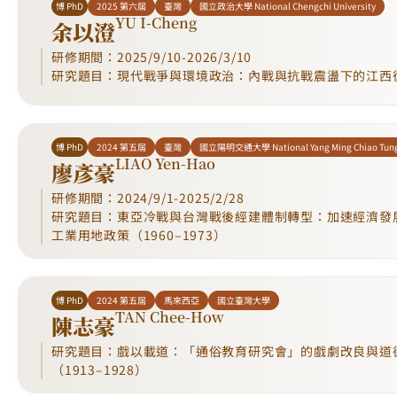
博 PhD
2025 第六屆
臺灣
國立政治大學 National Chengchi University
YU I-Cheng
余以澄
研修期間：2025/9/10-2026/3/10
研究題目：現代戰爭與環境政治：內戰與抗戰震盪下的江西
博 PhD
2024 第五屆
臺灣
國立陽明交通大學 National Yang Ming Chiao Tung 
LIAO Yen-Hao
廖彥豪
研修期間：2024/9/1-2025/2/28
研究題目：東亞冷戰與台灣戰後經建體制轉型：加速經濟發
工業用地政策（1960–1973）
博 PhD
2024 第五屆
馬來西亞
國立臺灣大學
TAN Chee-How
陳志豪
研究題目：戲以載道：「通俗教育研究會」的戲劇改良與道
（1913–1928）