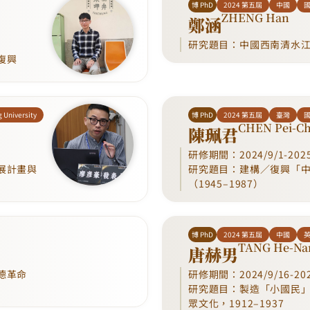
博 PhD
2024 第五屆
中國
ZHENG Han
鄭涵
研究題目：中國西南清水
復興
University
博 PhD
2024 第五屆
臺灣
國
CHEN Pei-C
陳珮君
研修期間：2024/9/1-2025
展計畫與
研究題目：建構／復興「
（1945–1987）
博 PhD
2024 第五屆
中國
英
TANG He-Na
唐赫男
德革命
研修期間：2024/9/16-202
研究題目：製造「小國民
眾文化，1912–1937