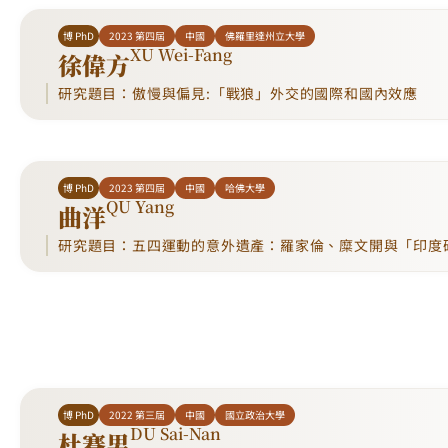
博 PhD
2023 第四屆
中國
佛羅里達州立大學
XU Wei-Fang
徐偉方
研究題目：傲慢與偏見:「戰狼」外交的國際和國內效應
博 PhD
2023 第四屆
中國
哈佛大學
QU Yang
曲洋
研究題目：五四運動的意外遺產：羅家倫、糜文開與「印度
博 PhD
2022 第三屆
中國
國立政治大學
DU Sai-Nan
杜賽男