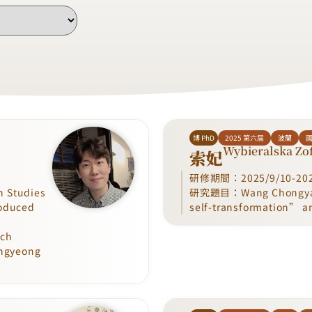
博 PhD
2025 第六屆
波蘭
國
Wybieralska Zo
索妃
研修期間：2025/9/10-202
Studies
研究題目：Wang Chongyang
roduced
self-transformation” a
ch
angyeong