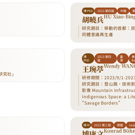
博 PhD
2023 第四屆
中國
HU Xiao-Bin
胡曉兵
研究題目：移動的首都：
同體意識再生產
博
2023 第四
臺
美
PhD
屆
灣
B
Wendy WANG
王琬葶
研究社」
研修期間：2023/9/1-2023
研究題目：登山路、技術
影像 Mountain Infrastruc
Indigenous Space: a Lite
"Savage Borders"
碩 M
2022 第三屆
德國
Leip
Konrad Böh
博康文