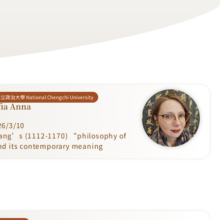
立政治大學 National Chengchi University
fia Anna
6/3/10
’s (1112-1170) “philosophy of
nd its contemporary meaning