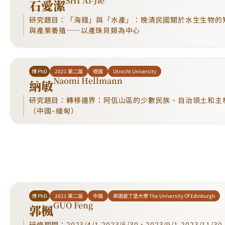
SHI Ai-Jie
石愛潔
研究題目：「海錯」與「水產」：晚清民國關於水生生物的
與產業養殖——以產珠貝類為中心
博 PhD
2021 第二屆
德國
Utrecht University
Naomi Hellmann
納敏
研究題目：轉移邊界：阿佤山區的少數民族、自治領土和主
（中國–緬甸）
博 PhD
2021 第二屆
中國
英國愛丁堡大學 The University Of Edinburgh
GUO Feng
郭楓
研修期間：2023/4/1-2023/6/30，2023/9/1-2023/11/30