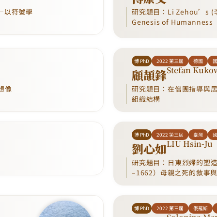
—以符號學
研究題目：Li Zehou’s (李澤厚
Genesis of Humanness
博 PhD
2022 第三屆
德國
Stefan Kuko
顧頡鋒
想像
研究題目：在僧團指導與
組織結構
博 PhD
2022 第三屆
臺灣
LIU Hsin-Ju
劉心如
研究題目：日東烈婦的塑造
–1662）母親之死的敘事
博 PhD
2022 第三屆
俄羅斯