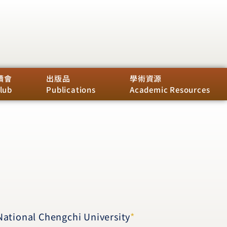
讀會
出版品
學術資源
lub
Publications
Academic Resources
National Chengchi University
*