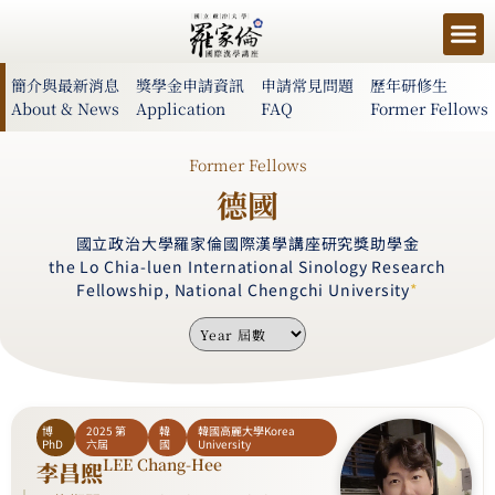
簡介與最新消息
獎學金申請資訊
申請常見問題
歷年研修生
About & News
Application
FAQ
Former Fellows
Former Fellows
德國
國立政治大學羅家倫國際漢學講座研究獎助學金
the Lo Chia-luen International Sinology Research
Fellowship, National Chengchi University
*
博
2025 第
韓
韓國高麗大學Korea
PhD
六屆
國
University
LEE Chang-Hee
李昌熙