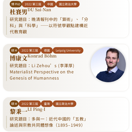
博 PhD
2022 第三屆
中國
國立政治大學
DU Sai-Nan
杜賽男
研究題目：晚清報刊中的「算術」、「分
科」與「科學」——以符號學觀點建構近
代教育觀
碩 M
2022 第三屆
德國
Leipzig University
Konrad Böhm
博康文
研究題目：Li Zehou’s (李澤厚)
Materialist Perspective on the
Genesis of Humanness
碩 M
2022 第三屆
臺灣
國立政治大學
LI Ping-I
黎秉一
研究題目：多與一：近代中國的「五教」
論述與宗教共同體想像（1895–1949）