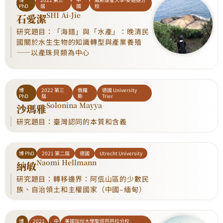
PhD
屆
國
校
SHI Ai-Jie
石愛潔
研究題目：「海錯」與「水產」：晚清民
國關於水生生物的知識轉型與產業養殖
——以產珠貝類為中心
博
2022 第三
俄羅
德國 University
PhD
屆
斯
Trier
Solonina Mayya
沙瑪雅
研究題目：臺灣認同的本質和含義
博 PhD
2021 第二屆
德國
Utrecht University
Naomi Hellmann
納敏
研究題目：轉移邊界：阿佤山區的少數民
族、自治領土和主權國家（中國–緬甸）
博
2021
中
美國加州大學聖塔芭芭拉分校