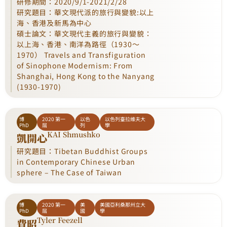
研修期間：2020/9/1-2021/2/28
研究題目：華文現代派的旅行與變貌:以上
海、香港及新馬為中心
碩士論文：華文現代主義的旅行與變貌：
以上海、香港、南洋為路徑（1930～
1970） Travels and Transfiguration
of Sinophone Modernism: From
Shanghai, Hong Kong to the Nanyang
(1930-1970)
博
2020 第一
以色
以色列臺拉維夫大
PhD
屆
列
學
KAI Shmushko
凱開心
研究題目：Tibetan Buddhist Groups
in Contemporary Chinese Urban
sphere – The Case of Taiwan
博
2020 第一
美
美國亞利桑那州立大
PhD
屆
國
學
Tyler Feezell
費昭