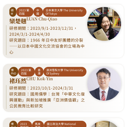
碩
2023 第
中
日本東京大學 The University
M
四屆
國
Of Tokyo
LUAN Chu-Qiao
欒楚翹
研修期間：2023/9/1-2023/12/31，
2024/3/1-2024/4/30
研究題目：1966 年日中友好團體的分裂
——以日本中國文化交流協會的立場為中
心
博
2023 第
香
澳洲雪梨大學 The University
PhD
四屆
港
Of Sydney
CHU Kok-Yin
褚珏然
研修期間：2023/10/1-2024/3/31
研究題目：國用儒學：台灣「中華文化復
興運動」與新加坡推廣「亞洲價值觀」之
公民教育比較研究
博
2023
馬來
國立政治大學 National