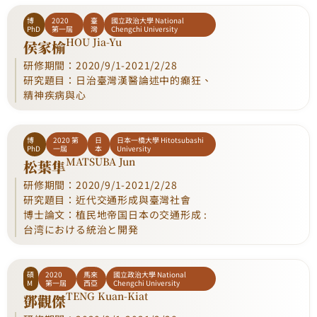
博
2020
臺
國立政治大學 National
PhD
第一屆
灣
Chengchi University
HOU Jia-Yu
侯家榆
研修期間：2020/9/1-2021/2/28
研究題目：日治臺灣漢醫論述中的癲狂、
精神疾病與心
博
2020 第
日
日本一橋大學 Hitotsubashi
PhD
一屆
本
University
MATSUBA Jun
松葉隼
研修期間：2020/9/1-2021/2/28
研究題目：近代交通形成與臺灣社會
博士論文：植民地帝国日本の交通形成 :
台湾における統治と開発
碩
2020
馬來
國立政治大學 National
M
第一屆
西亞
Chengchi University
TENG Kuan-Kiat
鄧觀傑