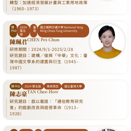
轉型：加速經濟發展計畫與工業用地政策
（1960–1973）
博
2024
臺
國立陽明交通大學 National Yang
PhD
第五
灣
Ming Chiao Tung University
屆
CHEN Pei-Chun
陳珮君
研修期間：2024/9/1-2025/2/28
研究題目：建構／復興「中華」文化：臺
灣中國文學系的建置與衍生（1945–
1987）
博 PhD
2024 第五屆
馬來西亞
國立臺灣大學
TAN Chee-How
陳志豪
研究題目：戲以載道：「通俗教育研究
會」的戲劇改良與道德革命（1913–
1928）