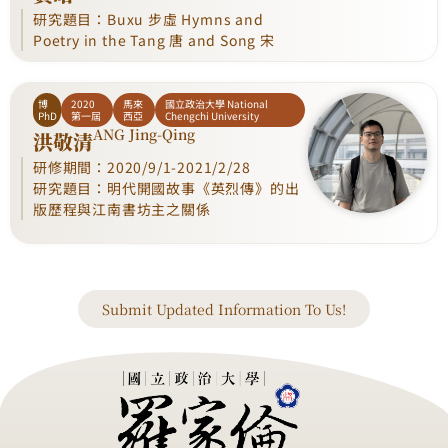
研究題目：Buxu 步虛 Hymns and
Poetry in the Tang 唐 and Song 宋
博
2020
馬來
國立政治大學 National
PhD
第一屆
西亞
Chengchi University
ANG Jing-Qing
洪敬清
研修期間：2020/9/1-2021/2/28
研究題目：明代開國故事《英烈傳》的出
版歷程與江南書坊主之關係
Submit Updated Information To Us!