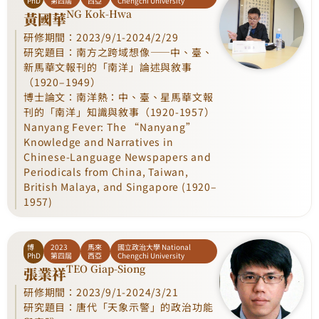
PhD
第四屆
西亞
Chengchi University
NG Kok-Hwa
黃國華
研修期間：2023/9/1-2024/2/29
研究題目：南方之跨域想像——中、臺、
新馬華文報刊的「南洋」論述與敘事
（1920–1949）
博士論文：南洋熱：中、臺、星馬華文報
刊的「南洋」知識與敘事（1920-1957）
Nanyang Fever: The “Nanyang”
Knowledge and Narratives in
Chinese-Language Newspapers and
Periodicals from China, Taiwan,
British Malaya, and Singapore (1920–
1957)
博
2023
馬來
國立政治大學 National
PhD
第四屆
西亞
Chengchi University
TEO Giap-Siong
張業祥
研修期間：2023/9/1-2024/3/21
研究題目：唐代「天象示警」的政治功能