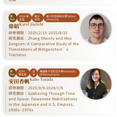
博
2024 第
愛沙
愛沙尼亞塔林大學Tallinn
PhD
五屆
尼亞
University
Karel Jõeleht
偉韜
研修期間：2025/2/15-2025/8/15
研究題目：Zhang Shenfu and Mou
Zongsan: A Comparative Study of the
Translations of Wittgenstein’s
Tractatus
博
2024
日
美國賓夕法尼亞大學University
PhD
第五屆
本
Of Pennsylvania
Kaho Yasuda
安田香帆
研修期間：2025/9/9-2026/1/9
研究題目：Soldiering Through Time
and Space: Taiwanese Mobilizations
in the Japanese and U.S. Empires,
1930s–1970s