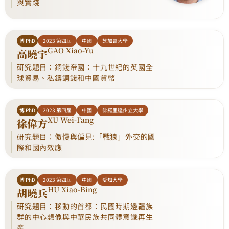
與實踐
博 PhD
2023 第四屆
中國
芝加哥大學
GAO Xiao-Yu
高曉宇
研究題目：銅錢帝國：十九世紀的英國全
球貿易、私鑄銅錢和中國貨幣
博 PhD
2023 第四屆
中國
佛羅里達州立大學
XU Wei-Fang
徐偉方
研究題目：傲慢與偏見:「戰狼」外交的國
際和國內效應
博 PhD
2023 第四屆
中國
愛知大學
HU Xiao-Bing
胡曉兵
研究題目：移動的首都：民國時期邊疆族
群的中心想像與中華民族共同體意識再生
產