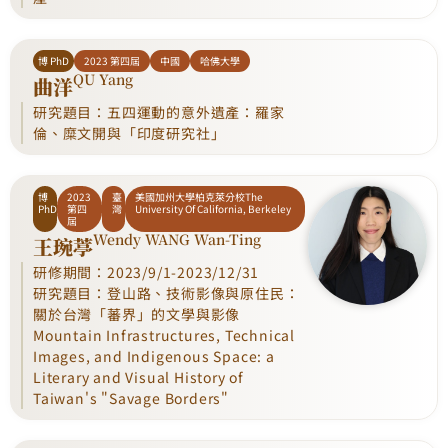
博 PhD
2023 第四屆
中國
哈佛大學
QU Yang
曲洋
研究題目：五四運動的意外遺產：羅家
倫、糜文開與「印度研究社」
博
2023
臺
美國加州大學柏克萊分校The
PhD
第四
灣
University Of California, Berkeley
屆
Wendy WANG Wan-Ting
王琬葶
研修期間：2023/9/1-2023/12/31
研究題目：登山路、技術影像與原住民：
關於台灣「蕃界」的文學與影像
Mountain Infrastructures, Technical
Images, and Indigenous Space: a
Literary and Visual History of
Taiwan's "Savage Borders"