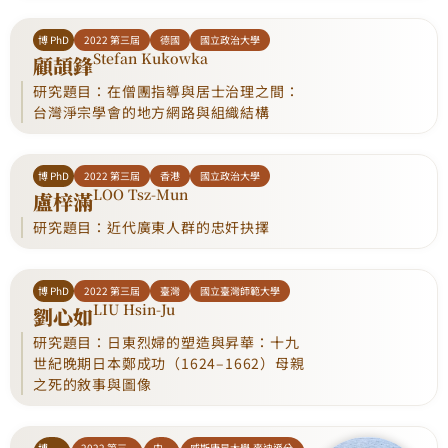
博 PhD
2022 第三屆
德國
國立政治大學
Stefan Kukowka
顧頡鋒
研究題目：在僧團指導與居士治理之間：
台灣淨宗學會的地方網路與組織結構
博 PhD
2022 第三屆
香港
國立政治大學
LOO Tsz-Mun
盧梓滿
研究題目：近代廣東人群的忠奸抉擇
博 PhD
2022 第三屆
臺灣
國立臺灣師範大學
LIU Hsin-Ju
劉心如
研究題目：日東烈婦的塑造與昇華：十九
世紀晚期日本鄭成功（1624–1662）母親
之死的敘事與圖像
博
2022 第三
中
威斯康星大學-麥迪遜分