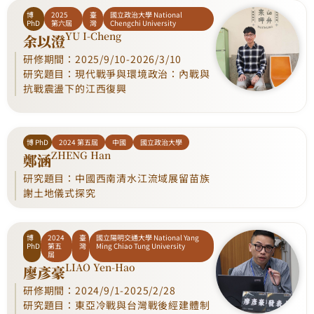
博
2025
臺
國立政治大學 National
PhD
第六屆
灣
Chengchi University
YU I-Cheng
余以澄
研修期間：2025/9/10-2026/3/10
研究題目：現代戰爭與環境政治：內戰與
抗戰震盪下的江西復興
博 PhD
2024 第五屆
中國
國立政治大學
ZHENG Han
鄭涵
研究題目：中國西南清水江流域展留苗族
謝土地儀式探究
博
2024
臺
國立陽明交通大學 National Yang
PhD
第五
灣
Ming Chiao Tung University
屆
LIAO Yen-Hao
廖彥豪
研修期間：2024/9/1-2025/2/28
研究題目：東亞冷戰與台灣戰後經建體制