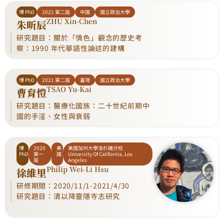
博 PhD
2021 第二屆
中國
國立政治大學
ZHU Xin-Chen
朱昕辰
研究題目：關於「情色」觀念的歷史考
察：1990 年代華語性論述的建構
博 PhD
2021 第二屆
臺灣
國立政治大學
TSAO Yu-Kai
曹育愷
研究題目：醫療化國族：二十世紀前期中
國的手淫、女性與衰弱
博
2020
美
美國加州大學洛杉磯分校
PhD
第一
國
University Of California, Los
屆
Angeles
Philip Wei-Li Hsu
徐維里
研修期間：2020/11/1-2021/4/30
研究題目：清以降靈隱寺志研究