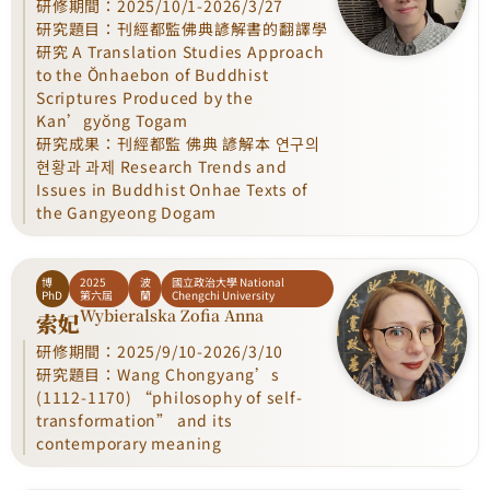
研修期間：2025/10/1-2026/3/27
研究題目：刊經都監佛典諺解書的翻譯學
研究 A Translation Studies Approach
to the Ŏnhaebon of Buddhist
Scriptures Produced by the
Kan’gyŏng Togam
研究成果：刊經都監 佛典 諺解本 연구의
현황과 과제 Research Trends and
Issues in Buddhist Onhae Texts of
the Gangyeong Dogam
博
2025
波
國立政治大學 National
PhD
第六屆
蘭
Chengchi University
Wybieralska Zofia Anna
索妃
研修期間：2025/9/10-2026/3/10
研究題目：Wang Chongyang’s
(1112-1170) “philosophy of self-
transformation” and its
contemporary meaning