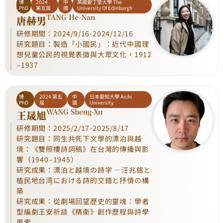
博
2024
中
英國愛丁堡大學 The
PhD
第五屆
國
University Of Edinburgh
TANG He-Nan
唐赫男
研修期間：2024/9/16-2024/12/16
研究題目：製造「小國民」：近代中國理
想兒童公民的視覺表徵與大眾文化，1912
–1937
博
2024 第五
中
日本愛知大學 Aichi
PhD
屆
國
University
WANG Sheng-Xu
王晟旭
研修期間：2025/2/17-2025/8/17
研究題目：同生共死下文學的漂泊與越
境：《雙照樓詩詞稿》在台灣的傳播與影
響（1940–1945）
研究成果：漂泊と越境の詩学 ―汪兆銘と
植民地台湾における詩的交錯と抒情の構
築
研究成果：從劇場回望歷史的靈魂：學者
型編劇王安祈談《精衛》創作歷程與詩學
思索