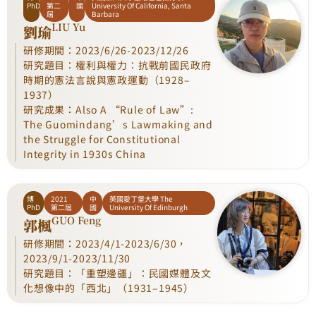
PhD
第二
國
University Of California, Santa
屆
Barbara
LIU Yu
劉瑜
研修期間：2023/6/26-2023/12/26
研究題目：權利與權力：抗戰前國民政府
時期的憲法言說與憲政運動（1928–
1937）
研究成果：Also A “Rule of Law”:
The Guomindang’s Lawmaking and
the Struggle for Constitutional
Integrity in 1930s China
博
2021
中
英國愛丁堡大學 The
PhD
第二屆
國
University Of Edinburgh
GUO Feng
郭楓
研修期間：2023/4/1-2023/6/30，
2023/9/1-2023/11/30
研究題目：「重塑邊疆」：民國媒體及文
化想像中的「西北」（1931–1945）