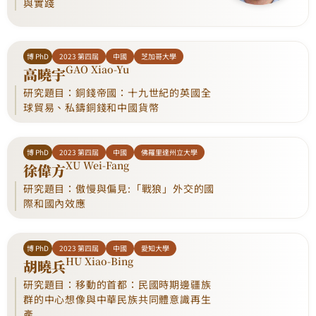
與實踐
博 PhD
2023 第四屆
中國
芝加哥大學
GAO Xiao-Yu
高曉宇
研究題目：銅錢帝國：十九世紀的英國全
球貿易、私鑄銅錢和中國貨幣
博 PhD
2023 第四屆
中國
佛羅里達州立大學
XU Wei-Fang
徐偉方
研究題目：傲慢與偏見:「戰狼」外交的國
際和國內效應
博 PhD
2023 第四屆
中國
愛知大學
HU Xiao-Bing
胡曉兵
研究題目：移動的首都：民國時期邊疆族
群的中心想像與中華民族共同體意識再生
產