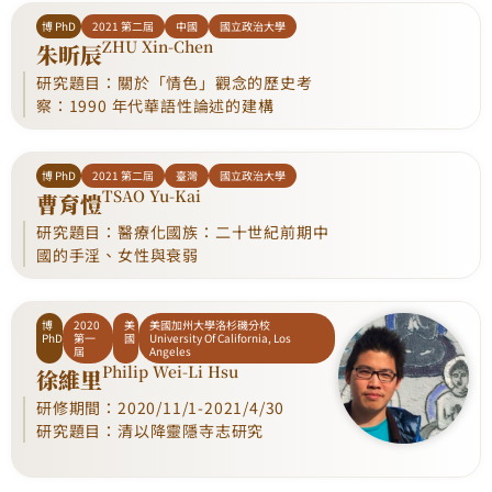
博 PhD
2021 第二屆
中國
國立政治大學
ZHU Xin-Chen
朱昕辰
研究題目：關於「情色」觀念的歷史考
察：1990 年代華語性論述的建構
博 PhD
2021 第二屆
臺灣
國立政治大學
TSAO Yu-Kai
曹育愷
研究題目：醫療化國族：二十世紀前期中
國的手淫、女性與衰弱
博
2020
美
美國加州大學洛杉磯分校
PhD
第一
國
University Of California, Los
屆
Angeles
Philip Wei-Li Hsu
徐維里
研修期間：2020/11/1-2021/4/30
研究題目：清以降靈隱寺志研究