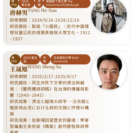
博
2024
中
英國愛丁堡大學 The
PhD
第五屆
國
University Of Edinburgh
TANG He-Nan
唐赫男
研修期間：2024/9/16-2024/12/16
研究題目：製造「小國民」：近代中國理
想兒童公民的視覺表徵與大眾文化，1912
–1937
博
2024 第五
中
日本愛知大學 Aichi
PhD
屆
國
University
WANG Sheng-Xu
王晟旭
研修期間：2025/2/17-2025/8/17
研究題目：同生共死下文學的漂泊與越
境：《雙照樓詩詞稿》在台灣的傳播與影
響（1940–1945）
研究成果：漂泊と越境の詩学 ―汪兆銘と
植民地台湾における詩的交錯と抒情の構
築
研究成果：從劇場回望歷史的靈魂：學者
型編劇王安祈談《精衛》創作歷程與詩學
思索