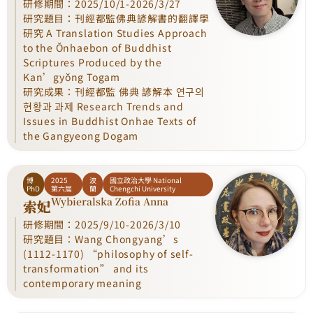
研修期間：2025/10/1-2026/3/27
研究題目：刊經都監佛典諺解書的翻譯學
研究 A Translation Studies Approach
to the Ŏnhaebon of Buddhist
Scriptures Produced by the
Kan’gyŏng Togam
研究成果：刊經都監 佛典 諺解本 연구의
현황과 과제 Research Trends and
Issues in Buddhist Onhae Texts of
the Gangyeong Dogam
博
2025
波
國立政治大學 National
PhD
第六屆
蘭
Chengchi University
Wybieralska Zofia Anna
索妃
研修期間：2025/9/10-2026/3/10
研究題目：Wang Chongyang’s
(1112-1170) “philosophy of self-
transformation” and its
contemporary meaning