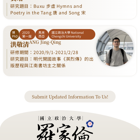
研究題目：Buxu 步虛 Hymns and
Poetry in the Tang 唐 and Song 宋
博
2020
馬來
國立政治大學 National
PhD
第一屆
西亞
Chengchi University
ANG Jing-Qing
洪敬清
研修期間：2020/9/1-2021/2/28
研究題目：明代開國故事《英烈傳》的出
版歷程與江南書坊主之關係
Submit Updated Information To Us!