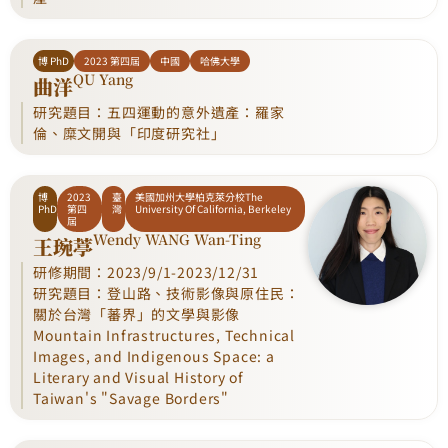
博 PhD
2023 第四屆
中國
哈佛大學
QU Yang
曲洋
研究題目：五四運動的意外遺產：羅家
倫、糜文開與「印度研究社」
博
2023
臺
美國加州大學柏克萊分校The
PhD
第四
灣
University Of California, Berkeley
屆
Wendy WANG Wan-Ting
王琬葶
研修期間：2023/9/1-2023/12/31
研究題目：登山路、技術影像與原住民：
關於台灣「蕃界」的文學與影像
Mountain Infrastructures, Technical
Images, and Indigenous Space: a
Literary and Visual History of
Taiwan's "Savage Borders"