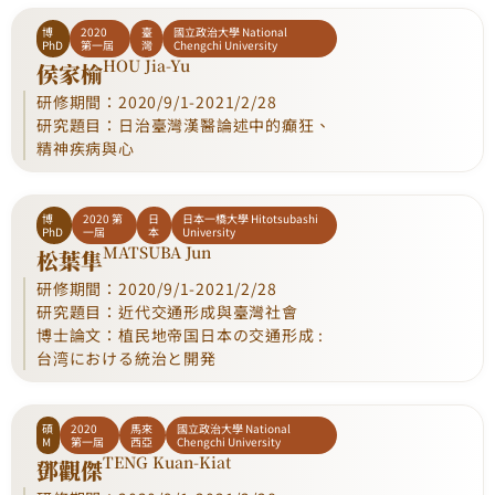
博
2020
臺
國立政治大學 National
PhD
第一屆
灣
Chengchi University
HOU Jia-Yu
侯家榆
研修期間：2020/9/1-2021/2/28
研究題目：日治臺灣漢醫論述中的癲狂、
精神疾病與心
博
2020 第
日
日本一橋大學 Hitotsubashi
PhD
一屆
本
University
MATSUBA Jun
松葉隼
研修期間：2020/9/1-2021/2/28
研究題目：近代交通形成與臺灣社會
博士論文：植民地帝国日本の交通形成 :
台湾における統治と開発
碩
2020
馬來
國立政治大學 National
M
第一屆
西亞
Chengchi University
TENG Kuan-Kiat
鄧觀傑