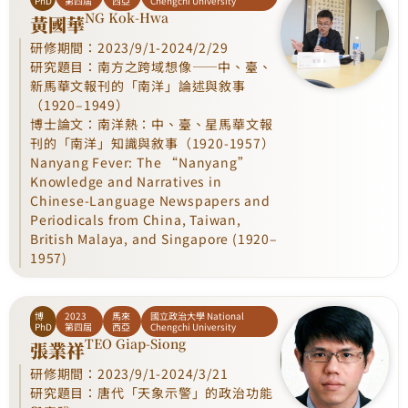
PhD
第四屆
西亞
Chengchi University
NG Kok-Hwa
黃國華
研修期間：2023/9/1-2024/2/29
研究題目：南方之跨域想像——中、臺、
新馬華文報刊的「南洋」論述與敘事
（1920–1949）
博士論文：南洋熱：中、臺、星馬華文報
刊的「南洋」知識與敘事（1920-1957）
Nanyang Fever: The “Nanyang”
Knowledge and Narratives in
Chinese-Language Newspapers and
Periodicals from China, Taiwan,
British Malaya, and Singapore (1920–
1957)
博
2023
馬來
國立政治大學 National
PhD
第四屆
西亞
Chengchi University
TEO Giap-Siong
張業祥
研修期間：2023/9/1-2024/3/21
研究題目：唐代「天象示警」的政治功能