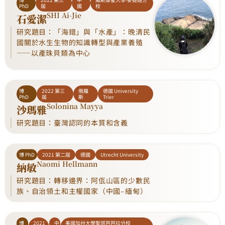
PhD
屆
國
校
SHI Ai-Jie
石愛潔
研究題目：「海錯」與「水產」：晚清民
國關於水生生物的知識轉型與產業養殖
——以產珠貝類為中心
博
2022 第三
俄羅
德國 University
PhD
屆
斯
Trier
Solonina Mayya
沙瑪雅
研究題目：臺灣認同的本質和含義
博 PhD
2021 第二屆
德國
Utrecht University
Naomi Hellmann
納敏
研究題目：轉移邊界：阿佤山區的少數民
族、自治領土和主權國家（中國–緬甸）
博
2021
中
美國加州大學聖塔芭芭拉分校