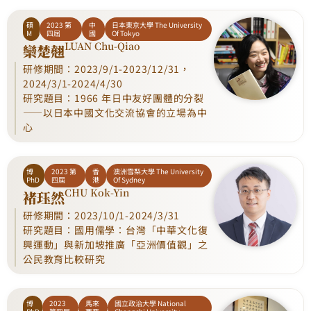
碩
2023 第
中
日本東京大學 The University
M
四屆
國
Of Tokyo
LUAN Chu-Qiao
欒楚翹
研修期間：2023/9/1-2023/12/31，
2024/3/1-2024/4/30
研究題目：1966 年日中友好團體的分裂
——以日本中國文化交流協會的立場為中
心
博
2023 第
香
澳洲雪梨大學 The University
PhD
四屆
港
Of Sydney
CHU Kok-Yin
褚珏然
研修期間：2023/10/1-2024/3/31
研究題目：國用儒學：台灣「中華文化復
興運動」與新加坡推廣「亞洲價值觀」之
公民教育比較研究
博
2023
馬來
國立政治大學 National