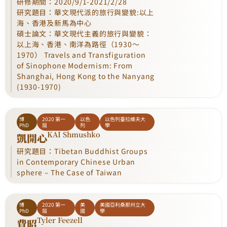
研修期間：2020/9/1-2021/2/28
研究題目：華文現代派的旅行與變貌:以上
海、香港及新馬為中心
碩士論文：華文現代主義的旅行與變貌：
以上海、香港、南洋為路徑（1930～
1970） Travels and Transfiguration
of Sinophone Modernism: From
Shanghai, Hong Kong to the Nanyang
(1930-1970)
博
2020 第一
以色
以色列臺拉維夫大
PhD
屆
列
學
KAI Shmushko
凱開心
研究題目：Tibetan Buddhist Groups
in Contemporary Chinese Urban
sphere – The Case of Taiwan
博
2020 第一
美
美國亞利桑那州立大
PhD
屆
國
學
Tyler Feezell
費昭