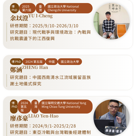
博
2025
臺
國立政治大學 National
PhD
第六屆
灣
Chengchi University
YU I-Cheng
余以澄
研修期間：2025/9/10-2026/3/10
研究題目：現代戰爭與環境政治：內戰與
抗戰震盪下的江西復興
博 PhD
2024 第五屆
中國
國立政治大學
ZHENG Han
鄭涵
研究題目：中國西南清水江流域展留苗族
謝土地儀式探究
博
2024
臺
國立陽明交通大學 National Yang
PhD
第五
灣
Ming Chiao Tung University
屆
LIAO Yen-Hao
廖彥豪
研修期間：2024/9/1-2025/2/28
研究題目：東亞冷戰與台灣戰後經建體制