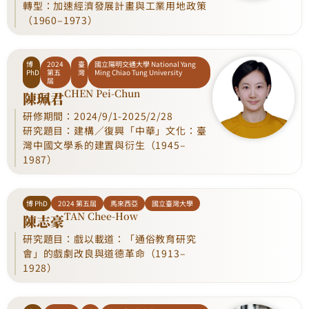
轉型：加速經濟發展計畫與工業用地政策
（1960–1973）
博
2024
臺
國立陽明交通大學 National Yang
PhD
第五
灣
Ming Chiao Tung University
屆
CHEN Pei-Chun
陳珮君
研修期間：2024/9/1-2025/2/28
研究題目：建構／復興「中華」文化：臺
灣中國文學系的建置與衍生（1945–
1987）
博 PhD
2024 第五屆
馬來西亞
國立臺灣大學
TAN Chee-How
陳志豪
研究題目：戲以載道：「通俗教育研究
會」的戲劇改良與道德革命（1913–
1928）