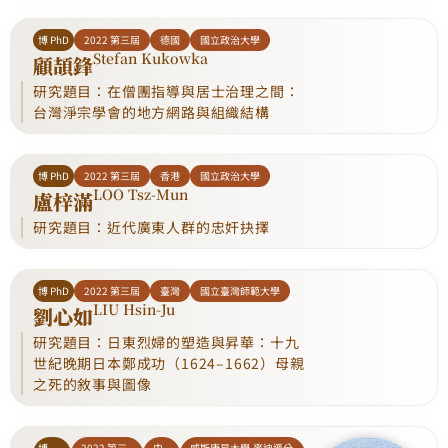
博 PhD
2022 第三屆
德國
國立政治大學
Stefan Kukowka
顧頡鋒
研究題目：在僧團指導與居士治理之間：
台灣淨宗學會的地方網路與組織結構
博 PhD
2022 第三屆
香港
國立政治大學
LOO Tsz-Mun
盧梓滿
研究題目：近代廣東人群的忠奸抉擇
博 PhD
2022 第三屆
臺灣
國立臺灣師範大學
LIU Hsin-Ju
劉心如
研究題目：日東烈婦的塑造與昇華：十九
世紀晚期日本鄭成功（1624–1662）母親
之死的敘事與圖像
博
2022 第三
中
威斯康星大學-麥迪遜分