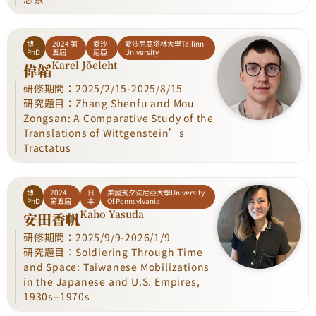
博
2024 第
愛沙
愛沙尼亞塔林大學Tallinn
PhD
五屆
尼亞
University
Karel Jõeleht
偉韜
研修期間：2025/2/15-2025/8/15
研究題目：Zhang Shenfu and Mou
Zongsan: A Comparative Study of the
Translations of Wittgenstein’s
Tractatus
博
2024
日
美國賓夕法尼亞大學University
PhD
第五屆
本
Of Pennsylvania
Kaho Yasuda
安田香帆
研修期間：2025/9/9-2026/1/9
研究題目：Soldiering Through Time
and Space: Taiwanese Mobilizations
in the Japanese and U.S. Empires,
1930s–1970s