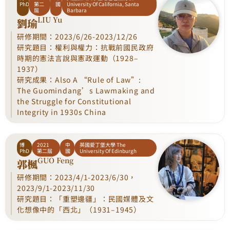
PhD
第二
國
University Of California, Santa
屆
Barbara
LIU Yu
劉瑜
研修期間：2023/6/26-2023/12/26
研究題目：權利與權力：抗戰前國民政府
時期的憲法言說與憲政運動（1928–
1937）
研究成果：Also A “Rule of Law”:
The Guomindang’s Lawmaking and
the Struggle for Constitutional
Integrity in 1930s China
博
2021
中
英國愛丁堡大學 The
PhD
第二屆
國
University Of Edinburgh
GUO Feng
郭楓
研修期間：2023/4/1-2023/6/30，
2023/9/1-2023/11/30
研究題目：「重塑邊疆」：民國媒體及文
化想像中的「西北」（1931–1945）