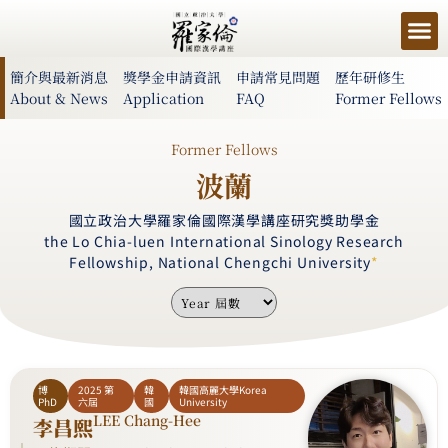
簡介與最新消息
獎學金申請資訊
申請常見問題
歷年研修生
About & News
Application
FAQ
Former Fellows
Former Fellows
波蘭
國立政治大學羅家倫國際漢學講座研究獎助學金
the Lo Chia-luen International Sinology Research
Fellowship, National Chengchi University
*
博
2025 第
韓
韓國高麗大學Korea
PhD
六屆
國
University
LEE Chang-Hee
李昌熙