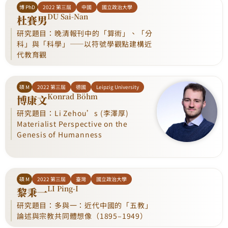
博 PhD
2022 第三屆
中國
國立政治大學
DU Sai-Nan
杜賽男
研究題目：晚清報刊中的「算術」、「分
科」與「科學」——以符號學觀點建構近
代教育觀
碩 M
2022 第三屆
德國
Leipzig University
Konrad Böhm
博康文
研究題目：Li Zehou’s (李澤厚)
Materialist Perspective on the
Genesis of Humanness
碩 M
2022 第三屆
臺灣
國立政治大學
LI Ping-I
黎秉一
研究題目：多與一：近代中國的「五教」
論述與宗教共同體想像（1895–1949）