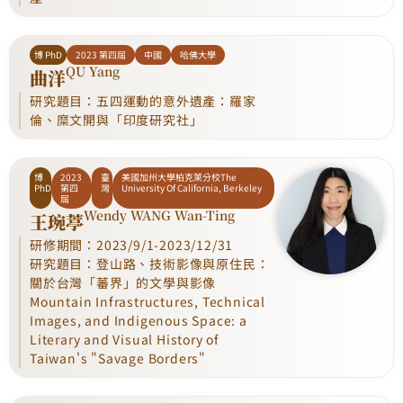
博 PhD
2023 第四屆
中國
哈佛大學
QU Yang
曲洋
研究題目：五四運動的意外遺產：羅家
倫、糜文開與「印度研究社」
博
2023
臺
美國加州大學柏克萊分校The
PhD
第四
灣
University Of California, Berkeley
屆
Wendy WANG Wan-Ting
王琬葶
研修期間：2023/9/1-2023/12/31
研究題目：登山路、技術影像與原住民：
關於台灣「蕃界」的文學與影像
Mountain Infrastructures, Technical
Images, and Indigenous Space: a
Literary and Visual History of
Taiwan's "Savage Borders"