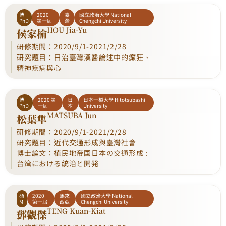
博
2020
臺
國立政治大學 National
PhD
第一屆
灣
Chengchi University
HOU Jia-Yu
侯家榆
研修期間：2020/9/1-2021/2/28
研究題目：日治臺灣漢醫論述中的癲狂、
精神疾病與心
博
2020 第
日
日本一橋大學 Hitotsubashi
PhD
一屆
本
University
MATSUBA Jun
松葉隼
研修期間：2020/9/1-2021/2/28
研究題目：近代交通形成與臺灣社會
博士論文：植民地帝国日本の交通形成 :
台湾における統治と開発
碩
2020
馬來
國立政治大學 National
M
第一屆
西亞
Chengchi University
TENG Kuan-Kiat
鄧觀傑