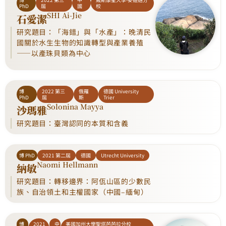
PhD
屆
國
校
SHI Ai-Jie
石愛潔
研究題目：「海錯」與「水產」：晚清民
國關於水生生物的知識轉型與產業養殖
——以產珠貝類為中心
博
2022 第三
俄羅
德國 University
PhD
屆
斯
Trier
Solonina Mayya
沙瑪雅
研究題目：臺灣認同的本質和含義
博 PhD
2021 第二屆
德國
Utrecht University
Naomi Hellmann
納敏
研究題目：轉移邊界：阿佤山區的少數民
族、自治領土和主權國家（中國–緬甸）
博
2021
中
美國加州大學聖塔芭芭拉分校