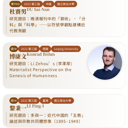
博 PhD
2022 第三屆
中國
國立政治大學
DU Sai-Nan
杜賽男
研究題目：晚清報刊中的「算術」、「分
科」與「科學」——以符號學觀點建構近
代教育觀
碩 M
2022 第三屆
德國
Leipzig University
Konrad Böhm
博康文
研究題目：Li Zehou’s (李澤厚)
Materialist Perspective on the
Genesis of Humanness
碩 M
2022 第三屆
臺灣
國立政治大學
LI Ping-I
黎秉一
研究題目：多與一：近代中國的「五教」
論述與宗教共同體想像（1895–1949）