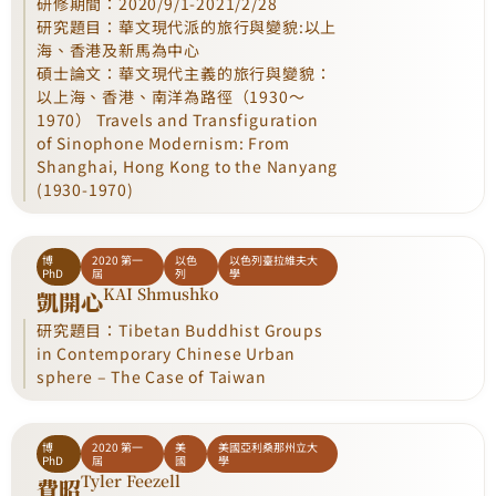
研修期間：2020/9/1-2021/2/28
研究題目：華文現代派的旅行與變貌:以上
海、香港及新馬為中心
碩士論文：華文現代主義的旅行與變貌：
以上海、香港、南洋為路徑（1930～
1970） Travels and Transfiguration
of Sinophone Modernism: From
Shanghai, Hong Kong to the Nanyang
(1930-1970)
博
2020 第一
以色
以色列臺拉維夫大
PhD
屆
列
學
KAI Shmushko
凱開心
研究題目：Tibetan Buddhist Groups
in Contemporary Chinese Urban
sphere – The Case of Taiwan
博
2020 第一
美
美國亞利桑那州立大
PhD
屆
國
學
Tyler Feezell
費昭