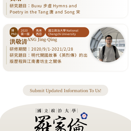
研究題目：Buxu 步虛 Hymns and
Poetry in the Tang 唐 and Song 宋
博
2020
馬來
國立政治大學 National
PhD
第一屆
西亞
Chengchi University
ANG Jing-Qing
洪敬清
研修期間：2020/9/1-2021/2/28
研究題目：明代開國故事《英烈傳》的出
版歷程與江南書坊主之關係
Submit Updated Information To Us!