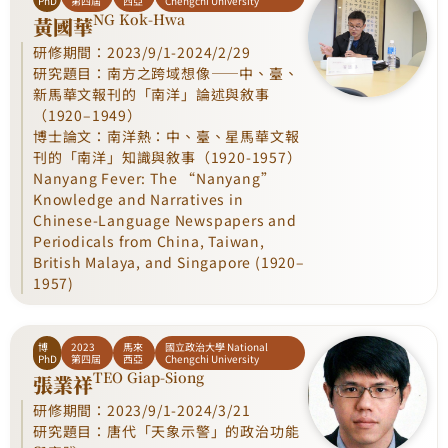
PhD
第四屆
西亞
Chengchi University
NG Kok-Hwa
黃國華
研修期間：2023/9/1-2024/2/29
研究題目：南方之跨域想像——中、臺、
新馬華文報刊的「南洋」論述與敘事
（1920–1949）
博士論文：南洋熱：中、臺、星馬華文報
刊的「南洋」知識與敘事（1920-1957）
Nanyang Fever: The “Nanyang”
Knowledge and Narratives in
Chinese-Language Newspapers and
Periodicals from China, Taiwan,
British Malaya, and Singapore (1920–
1957)
博
2023
馬來
國立政治大學 National
PhD
第四屆
西亞
Chengchi University
TEO Giap-Siong
張業祥
研修期間：2023/9/1-2024/3/21
研究題目：唐代「天象示警」的政治功能