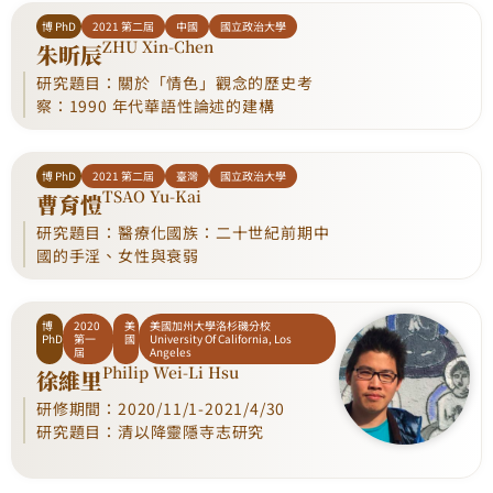
博 PhD
2021 第二屆
中國
國立政治大學
ZHU Xin-Chen
朱昕辰
研究題目：關於「情色」觀念的歷史考
察：1990 年代華語性論述的建構
博 PhD
2021 第二屆
臺灣
國立政治大學
TSAO Yu-Kai
曹育愷
研究題目：醫療化國族：二十世紀前期中
國的手淫、女性與衰弱
博
2020
美
美國加州大學洛杉磯分校
PhD
第一
國
University Of California, Los
屆
Angeles
Philip Wei-Li Hsu
徐維里
研修期間：2020/11/1-2021/4/30
研究題目：清以降靈隱寺志研究