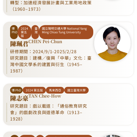
轉型：加速經濟發展計畫與工業用地政策
（1960–1973）
博
2024
臺
國立陽明交通大學 National Yang
PhD
第五
灣
Ming Chiao Tung University
屆
CHEN Pei-Chun
陳珮君
研修期間：2024/9/1-2025/2/28
研究題目：建構／復興「中華」文化：臺
灣中國文學系的建置與衍生（1945–
1987）
博 PhD
2024 第五屆
馬來西亞
國立臺灣大學
TAN Chee-How
陳志豪
研究題目：戲以載道：「通俗教育研究
會」的戲劇改良與道德革命（1913–
1928）