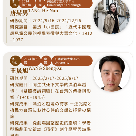
博
2024
中
英國愛丁堡大學 The
PhD
第五屆
國
University Of Edinburgh
TANG He-Nan
唐赫男
研修期間：2024/9/16-2024/12/16
研究題目：製造「小國民」：近代中國理
想兒童公民的視覺表徵與大眾文化，1912
–1937
博
2024 第五
中
日本愛知大學 Aichi
PhD
屆
國
University
WANG Sheng-Xu
王晟旭
研修期間：2025/2/17-2025/8/17
研究題目：同生共死下文學的漂泊與越
境：《雙照樓詩詞稿》在台灣的傳播與影
響（1940–1945）
研究成果：漂泊と越境の詩学 ―汪兆銘と
植民地台湾における詩的交錯と抒情の構
築
研究成果：從劇場回望歷史的靈魂：學者
型編劇王安祈談《精衛》創作歷程與詩學
思索