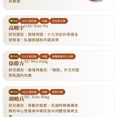
與實踐
博 PhD
2023 第四屆
中國
芝加哥大學
GAO Xiao-Yu
高曉宇
研究題目：銅錢帝國：十九世紀的英國全
球貿易、私鑄銅錢和中國貨幣
博 PhD
2023 第四屆
中國
佛羅里達州立大學
XU Wei-Fang
徐偉方
研究題目：傲慢與偏見:「戰狼」外交的國
際和國內效應
博 PhD
2023 第四屆
中國
愛知大學
HU Xiao-Bing
胡曉兵
研究題目：移動的首都：民國時期邊疆族
群的中心想像與中華民族共同體意識再生
產