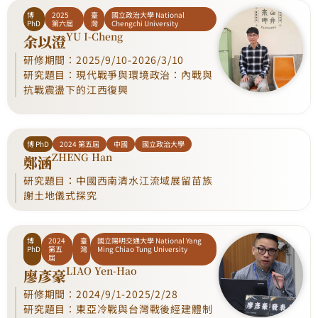
博
2025
臺
國立政治大學 National
PhD
第六屆
灣
Chengchi University
YU I-Cheng
余以澄
研修期間：2025/9/10-2026/3/10
研究題目：現代戰爭與環境政治：內戰與
抗戰震盪下的江西復興
博 PhD
2024 第五屆
中國
國立政治大學
ZHENG Han
鄭涵
研究題目：中國西南清水江流域展留苗族
謝土地儀式探究
博
2024
臺
國立陽明交通大學 National Yang
PhD
第五
灣
Ming Chiao Tung University
屆
LIAO Yen-Hao
廖彥豪
研修期間：2024/9/1-2025/2/28
研究題目：東亞冷戰與台灣戰後經建體制