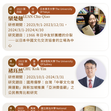
碩
2023 第
中
日本東京大學 The University
M
四屆
國
Of Tokyo
LUAN Chu-Qiao
欒楚翹
研修期間：2023/9/1-2023/12/31，
2024/3/1-2024/4/30
研究題目：1966 年日中友好團體的分裂
——以日本中國文化交流協會的立場為中
心
博
2023 第
香
澳洲雪梨大學 The University
PhD
四屆
港
Of Sydney
CHU Kok-Yin
褚珏然
研修期間：2023/10/1-2024/3/31
研究題目：國用儒學：台灣「中華文化復
興運動」與新加坡推廣「亞洲價值觀」之
公民教育比較研究
博
2023
馬來
國立政治大學 National