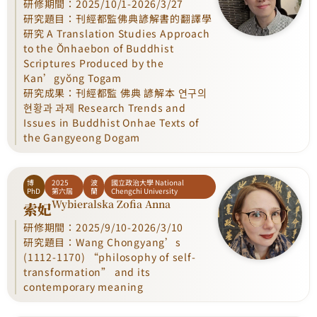
研修期間：2025/10/1-2026/3/27
研究題目：刊經都監佛典諺解書的翻譯學
研究 A Translation Studies Approach
to the Ŏnhaebon of Buddhist
Scriptures Produced by the
Kan’gyŏng Togam
研究成果：刊經都監 佛典 諺解本 연구의
현황과 과제 Research Trends and
Issues in Buddhist Onhae Texts of
the Gangyeong Dogam
博
2025
波
國立政治大學 National
PhD
第六屆
蘭
Chengchi University
Wybieralska Zofia Anna
索妃
研修期間：2025/9/10-2026/3/10
研究題目：Wang Chongyang’s
(1112-1170) “philosophy of self-
transformation” and its
contemporary meaning