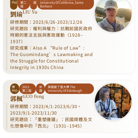
PhD
第二
國
University Of California, Santa
屆
Barbara
LIU Yu
劉瑜
研修期間：2023/6/26-2023/12/26
研究題目：權利與權力：抗戰前國民政府
時期的憲法言說與憲政運動（1928–
1937）
研究成果：Also A “Rule of Law”:
The Guomindang’s Lawmaking and
the Struggle for Constitutional
Integrity in 1930s China
博
2021
中
英國愛丁堡大學 The
PhD
第二屆
國
University Of Edinburgh
GUO Feng
郭楓
研修期間：2023/4/1-2023/6/30，
2023/9/1-2023/11/30
研究題目：「重塑邊疆」：民國媒體及文
化想像中的「西北」（1931–1945）