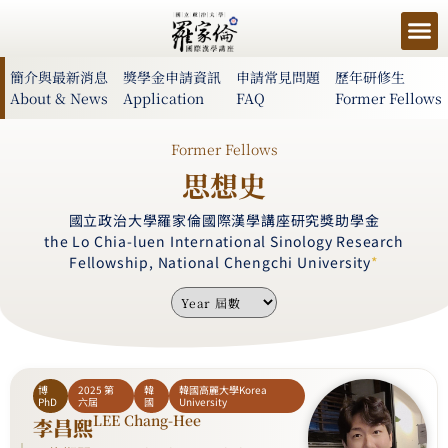
簡介與最新消息
獎學金申請資訊
申請常見問題
歷年研修生
About & News
Application
FAQ
Former Fellows
Former Fellows
思想史
國立政治大學羅家倫國際漢學講座研究獎助學金
the Lo Chia-luen International Sinology Research
Fellowship, National Chengchi University
*
博
2025 第
韓
韓國高麗大學Korea
PhD
六屆
國
University
LEE Chang-Hee
李昌熙