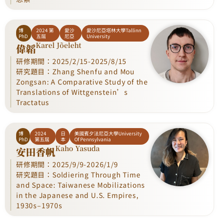
博
2024 第
愛沙
愛沙尼亞塔林大學Tallinn
PhD
五屆
尼亞
University
Karel Jõeleht
偉韜
研修期間：2025/2/15-2025/8/15
研究題目：Zhang Shenfu and Mou
Zongsan: A Comparative Study of the
Translations of Wittgenstein’s
Tractatus
博
2024
日
美國賓夕法尼亞大學University
PhD
第五屆
本
Of Pennsylvania
Kaho Yasuda
安田香帆
研修期間：2025/9/9-2026/1/9
研究題目：Soldiering Through Time
and Space: Taiwanese Mobilizations
in the Japanese and U.S. Empires,
1930s–1970s