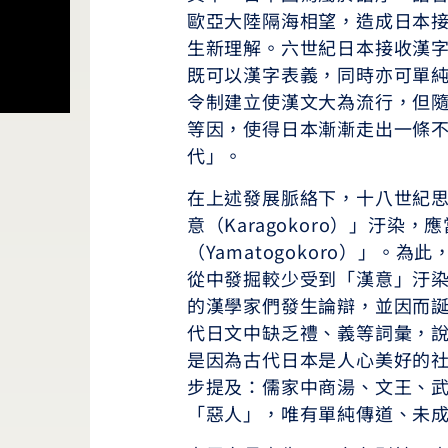
歐亞大陸隔海相望，造成日本
生新理解。六世紀日本接收漢
既可以漢字表義，同時亦可單
令制建立使漢文大為流行，但
等因，使得日本漸漸走出一條
代」。
在上述發展脈絡下，十八世紀
意（Karagokoro）」汙染
（Yamatogokoro）」
從中發掘較少受到「漢意」汙
的漢學家們發生論辯，並因而
代日文中缺乏禮、義等詞彙，
是因為古代日本是人心美好的
步提及：儒家中商湯、文王、
「惡人」，唯有單純傳道、未