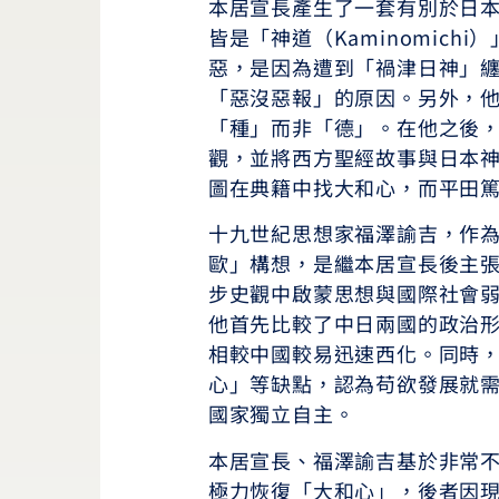
本居宣長產生了一套有別於日
皆是「神道（Kaminomic
惡，是因為遭到「禍津日神」
「惡沒惡報」的原因。另外，
「種」而非「德」。在他之後
觀，並將西方聖經故事與日本
圖在典籍中找大和心，而平田
十九世紀思想家福澤諭吉，作
歐」構想，是繼本居宣長後主
步史觀中啟蒙思想與國際社會
他首先比較了中日兩國的政治
相較中國較易迅速西化。同時
心」等缺點，認為苟欲發展就
國家獨立自主。
本居宣長、福澤諭吉基於非常
極力恢復「大和心」，後者因