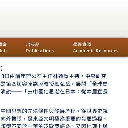
讀會
出版品
學術資源
lub
Publications
Academic Resources
訊】
月3日由講座辦公室主任林遠澤主持，中央研究
亦是第四屆客座講座教授藍弘岳，展開「全球史
場演說──「去中國化思潮在日本：從本居宣長
化中國思想的先決條件與發展歷程。從世界史視
漸向外擴張，是東亞文明極為重要的發展過程。
言類型不同於中華的泛歐亞語系，又因地理上與