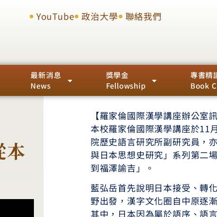
YouTube
政治大學
聯絡我們
最新消息
獎學金
專書精
News
Fellowship
Book C
【羅家倫國際漢學講座辦公室
本校羅家倫國際漢學講座於11
院歷史語言研究所副研究員，
從本
與日本思想史研究」系列第二
到福澤諭吉」。
藍弘岳首先說明日本接受、轉
野出發，漢字文化圈自中原逐
其中，日本因為屬於語序、語