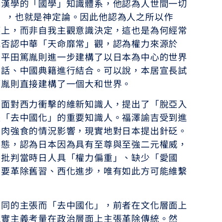
本漢學的「國學」知識體系，他認為人世間一切
hi）」，也就是神定論。因此他認為人之所以作
纏上，而非自我主觀意識決定，這也是為何經常
他否認中華「天命靡常」觀，認為權力來源於
，平田篤胤則進一步建構了以日本為中心的世界
神話、中國典籍進行結合。可以說，本居宣長試
篤胤則直接建構了一個大和世界。
為面對西力衝擊的維新知識人，提出了「脫亞入
張「去中國化」的重要知識人。福澤諭吉受到進
弱肉強食的情況影響，現實地對日本提出針砭。
形態，認為日本因為具有至尊與至強二元權威，
，批判當時日人具「權力偏重」、缺少「愛國
需要革除舊習、西化進步，唯有如此方可能維繫
不同的主張而「去中國化」，前者在文化層面上
現實主義考量在政治層面上主張革除傳統。然