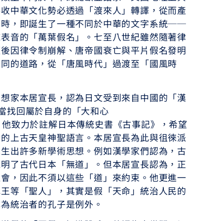
接收中華文化勢必透過「渡來人」轉譯，從而產
字時，即誕生了一種不同於中華的文字系統──
純表音的「萬葉假名」。七至八世紀雖然隨著律
隨後因律令制崩解、唐帝國衰亡與平片假名發明
不同的道路，從「唐風時代」過渡至「國風時
思想家本居宣長，認為日文受到來自中國的「漢
，應當找回屬於自身的「大和心
。為此，他致力於註解日本傳統史書《古事記》，希望
染的上古天皇神聖語言。本居宣長為此與徂徠派
誕生出許多新學術思想。例如漢學家們認為，古
說明了古代日本「無道」。但本居宣長認為，正
社會，因此不須以這些「道」來約束。他更進一
武王等「聖人」，其實是假「天命」統治人民的
成為統治者的孔子是例外。