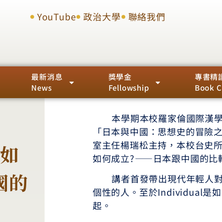
YouTube
政治大學
聯絡我們
最新消息
獎學金
專書精
News
Fellowship
Book C
本學期本校羅家倫國際漢學講
「日本與中國：思想史的冒險之
室主任楊瑞松主持，本校台史
』如
如何成立?――日本跟中國的比
國的
講者首發帶出現代年輕人對於
個性的人。至於Individua
起。