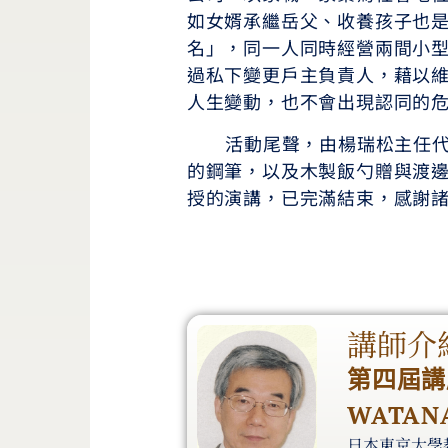
如女婿承繼岳父、收養孩子也
名」，同一人同時經營兩間小
過私下變更戶主負責人，藉以
人生變動，也不會出現認同的
活動尾聲，由楊瑞松主任代表本
的鋼筆，以及木製飯勺贈與渡
授的演講，已完滿結束，感謝
講師介
第四屆講
WATANA
日本東京大學