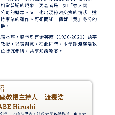
是相當普遍的現象。更甚者是，如「壱人兩
型公司的概念。又，也出現秘密交換的情狀，透
維持家業的運作。可想而知，儘管「我」身分的
危機。
辦，贈予刻有余英時（1930-2021）題字
邊教授，以表謝意。在此同時，本學期渡邊浩教
諸位撥冗參與，共享知識饗宴。
紹
座教授主持人 – 渡邊浩
BE Hiroshi
教授 日本政治學者，法政大學名譽教授、東京大