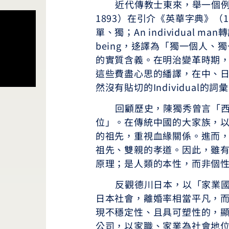
近代傳教士東來，舉一個例子，羅存德
1893）在引介《英華字典》（1866-
單、獨；An individual man轉
being，迻譯為「獨一個人、獨
的實質含義。在明治變革時期
這些費盡心思的繙譯，在中、
然沒有貼切的Individual的詞
回顧歷史，陳獨秀曾言「西方
位」。在傳統中國的大家族，
的祖先，重視血緣關係。進而
祖先、雙親的孝道。因此，雖有In
原理；是人類的本性，而非個
反觀德川日本，以「家業國家
日本社會，離婚率相當平凡，
現不穩定性、且具可塑性的，
公司，以家職、家業為社會地