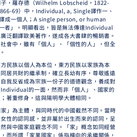
（Wilhelm Lobscheid，1822-
69）中，Individual, a, Single譯作一、
譯成一個人；A single person, or human
一者」。明顯看出，皆是無法傳達Individual
，廣泛翻譯歐美著作，遂成各大書肆的暢銷書。
日社會中，雖有「個人」、「個性的人」，但全
彙。
民族以個人為本位，東方民族以家族為本
以同居共財的繼承制，確立長幼有序，尊敬遙遠
，自我反省成為宗族一份子的道德觀念，養成對
dividual的一面，然而非「個人」、國家的
性；著重修身，這與陽明學大體相同。
」為主體，與同時代的中國截然不同。當時
而女性的認同感，並非屬於出生而來的認同，呈
顯然與中國家庭觀念不同。「家」概念如同經營
位，而所謂「家業國家」係指橫向的承繼關係，