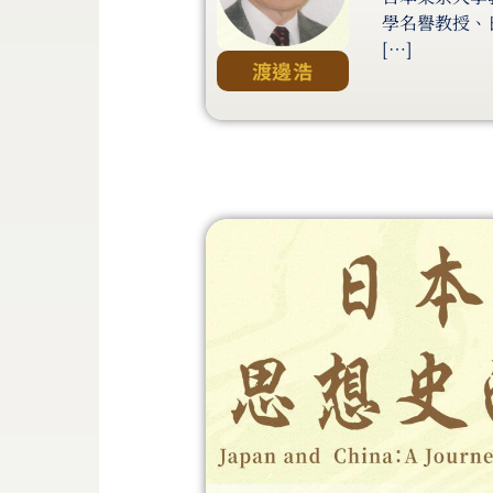
學名譽教授、
[…]
渡邊浩