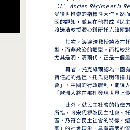
（
L’ Ancien Régime et la Ré
受後世推崇的指標性大作。然
國的認知，並且在他撰成《民
渡邊浩教授潛心鑽研托克維爾
其次，渡邊浩教授談及在托克
型，而非政治的類型。而相較
尤其是明、清兩代，正是一個
再者，托克維爾認為中國有別
賢任能的途徑。托氏更明確指
會」。中國的行政體制，能讓
「歐洲人將在那裡發現世界上
此外，就民主社會的特徵方面，
所指，將宋代視為民主社會。
區，乃符合民主社會的特徵。
家」的社會現象，具有高度的