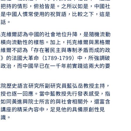
族把持的情形，俯拾皆是。之所以如是，中國社
」是中國人慣常使用的祝賀語，比較之下，這是
的話。
維爾認為中國的社會地位升降，是隨機流動
具橫向流動性的樣態。加上，托克維爾與黑格爾
克維爾不認為「存在著民主與專制矛盾而成的政
的法國大革命（1789-1799）中，所強調破
的政治，而中國早已在一千年前實踐這兩大的要
歷史語言研究所副研究員藍弘岳教授主持，
教授也逐一回應。當中藍教授先行發表感受，指
除如同黃進興院士所言的與社會相關外，還富含
場講座的精采內容中，足見他的具備原創性見
認識。