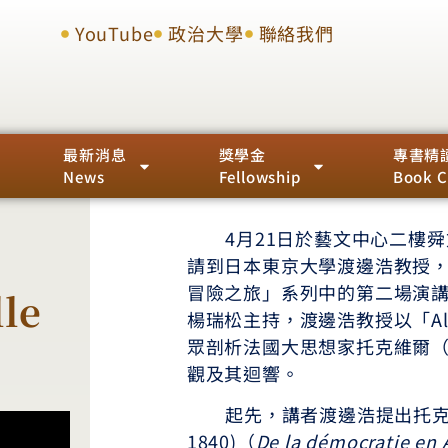
YouTube
政治大學
聯絡我們
最新消息
獎學金
專書精
News
Fellowship
Book C
4月21日於藝文中心二樓舜
請到日本東京大學渡邊浩教授
冒險之旅」系列中的第二場演
lle
楊瑞松主持，渡邊浩教授以「Alexi
眾剖析法國大思想家托克維爾（Alexis
觀及其迴響。
起先，講者渡邊浩提出托克維爾
1840)（
De la démocratie en