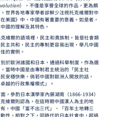
volution
），不僅是享譽全球的作品，更為頗
而，世界各地專家學者卻鮮少注視托克維爾對中
主在美國》中，中國有著重要的意義。如是者，
對中國的理解及其特色。
維爾的語境裡，民主和貴族制，皆是社會類
於民主共和，民主的專制更容易出現，舉凡中國
最佳的實例。
於歐洲諸國和日本，通過科舉制度，作為選
出，當時中國是由專制君主統治的「民主社
人民安穩快樂，倘若中國對歐洲人開放的話，
最卓越的行政集權模式」。
參酌日本漢學家內藤湖南（1866-1934）
托克維爾則認為，在這時期中國漢人為主的地
還有，中國「富不出三代」、「百年土地轉三
流動性，相對之下，同時代的日本社會中，超過